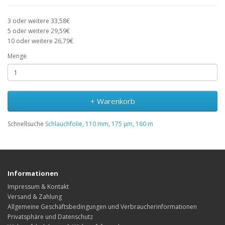
3 oder weitere 33,58€
5 oder weitere 29,59€
10 oder weitere 26,79€
Menge
+ Warenkorb
Schnellsuche
Schlauchfolie
,
110 mm
,
175 µm
,
160 m
Informationen
Impressum & Kontakt
Versand & Zahlung
Allgemeine Geschäftsbedingungen und Verbraucherinformationen
Privatsphäre und Datenschutz