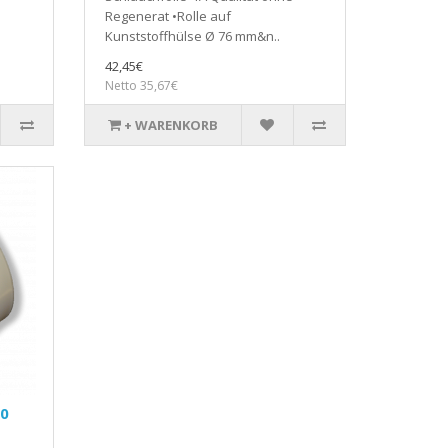
Regenerat •Rolle auf
Kunststoffhülse Ø 76 mm&n..
42,45€
Netto 35,67€
+ WARENKORB
00