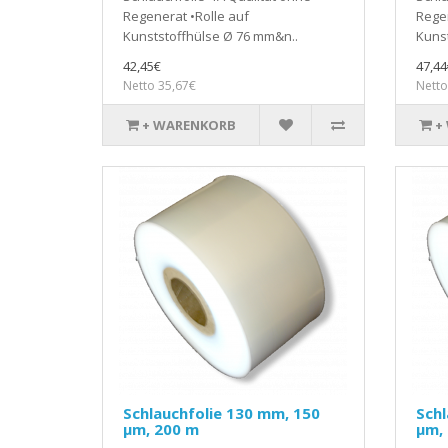
Regenerat •Rolle auf
Regen
Kunststoffhülse Ø 76 mm&n..
Kunst
42,45€
47,44
Netto 35,67€
Netto
+ WARENKORB
+
Schlauchfolie 130 mm, 150
Schl
µm, 200 m
µm,