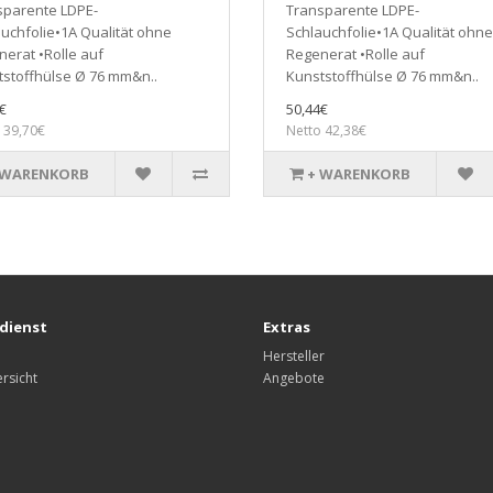
sparente LDPE-
Transparente LDPE-
uchfolie•1A Qualität ohne
Schlauchfolie•1A Qualität ohne
erat •Rolle auf
Regenerat •Rolle auf
stoffhülse Ø 76 mm&n..
Kunststoffhülse Ø 76 mm&n..
€
50,44€
 39,70€
Netto 42,38€
 WARENKORB
+ WARENKORB
dienst
Extras
Hersteller
rsicht
Angebote