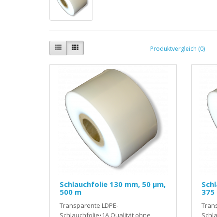
Produktvergleich (0)
Schlauchfolie 130 mm, 50 µm,
Schl
500 m
375
Transparente LDPE-
Tran
Schlauchfolie•1A Qualität ohne
Schla