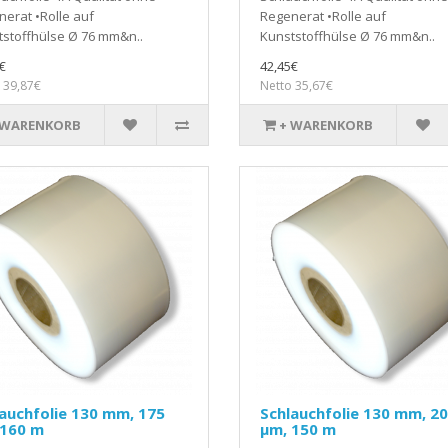
erat •Rolle auf
Regenerat •Rolle auf
stoffhülse Ø 76 mm&n..
Kunststoffhülse Ø 76 mm&n..
€
42,45€
 39,87€
Netto 35,67€
 WARENKORB
+ WARENKORB
auchfolie 130 mm, 175
Schlauchfolie 130 mm, 2
 160 m
µm, 150 m