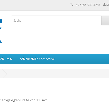
+49 5455 932 3978
M
ach Breite
Schlauchfolie nach Stärke
 flachgelegten Breite von 130 mm.