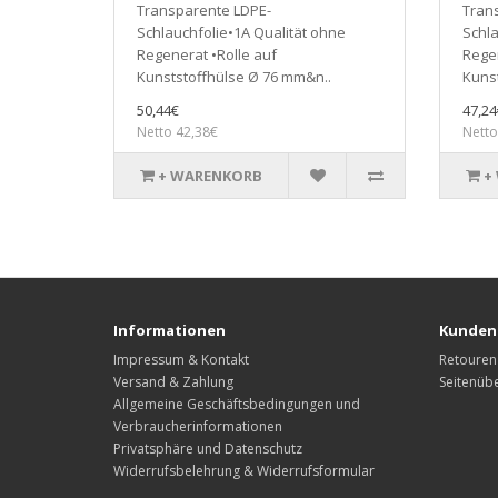
Transparente LDPE-
Tran
Schlauchfolie•1A Qualität ohne
Schla
Regenerat •Rolle auf
Regen
Kunststoffhülse Ø 76 mm&n..
Kunst
50,44€
47,24
Netto 42,38€
Netto
+ WARENKORB
+
Informationen
Kunden
Impressum & Kontakt
Retouren
Versand & Zahlung
Seitenübe
Allgemeine Geschäftsbedingungen und
Verbraucherinformationen
Privatsphäre und Datenschutz
Widerrufsbelehrung & Widerrufsformular