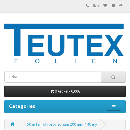
0 Artikel - 0,00€
Categories
50 m Fallrohrprovisorium 200 mm, 140 my