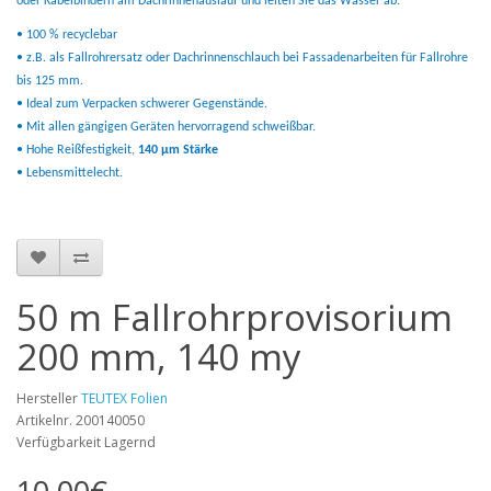
oder Kabelbindern am Dachrinnenauslauf und leiten Sie das Wasser ab.
• 100 % recyclebar
• z.B. als Fallrohrersatz oder Dachrinnenschlauch bei Fassadenarbeiten für Fallrohre
bis 125 mm.
• Ideal zum Verpacken schwerer Gegenstände.
• Mit allen gängigen Geräten hervorragend schweißbar.
• Hohe Reißfestigkeit,
140 µm Stärke
• Lebensmittelecht.
50 m Fallrohrprovisorium
200 mm, 140 my
Hersteller
TEUTEX Folien
Artikelnr. 200140050
Verfügbarkeit Lagernd