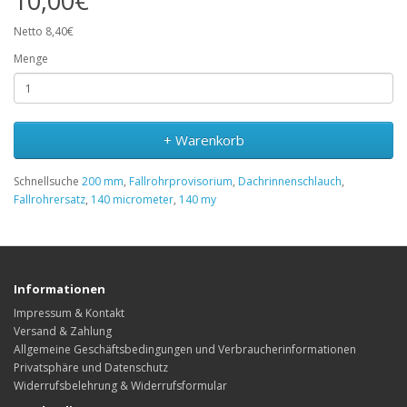
10,00€
Netto 8,40€
Menge
+ Warenkorb
Schnellsuche
200 mm
,
Fallrohrprovisorium
,
Dachrinnenschlauch
,
Fallrohrersatz
,
140 micrometer
,
140 my
Informationen
Impressum & Kontakt
Versand & Zahlung
Allgemeine Geschäftsbedingungen und Verbraucherinformationen
Privatsphäre und Datenschutz
Widerrufsbelehrung & Widerrufsformular