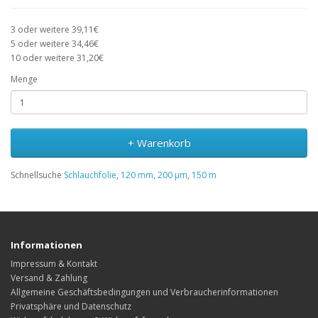
3 oder weitere 39,11€
5 oder weitere 34,46€
10 oder weitere 31,20€
Menge
+ Warenkorb
Schnellsuche
Schlauchfolie
,
120 mm
,
200 µm
,
150 m
Informationen
Impressum & Kontakt
Versand & Zahlung
Allgemeine Geschäftsbedingungen und Verbraucherinformationen
Privatsphäre und Datenschutz