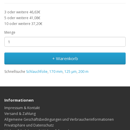
3 oder weitere 46,63€
5 oder weitere 41,08€
10 oder weitere 37,20€
Menge
+ Warenkorb
Schnellsuche
Schlauchfolie
,
170 mm
,
125 µm
,
200 m
Informationen
Impressum & Kontakt
Versand & Zahlung
Allgemeine Geschäftsbedingungen und Verbraucherinformationen
Privatsphäre und Datenschutz