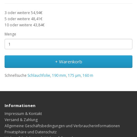
3 oder weitere 54,94€
5 oder weitere 48,41€
10 oder weitere 43,84€
Menge
+ Warenkorb
Schnellsuche
Schlauchfolie
,
190 mm
,
175 µm
,
160 m
Informationen
Impressum & Kontakt
Versand & Zahlung
Allgemeine Geschäftsbedingungen und Verbraucherinformationen
Privatsphäre und Datenschutz