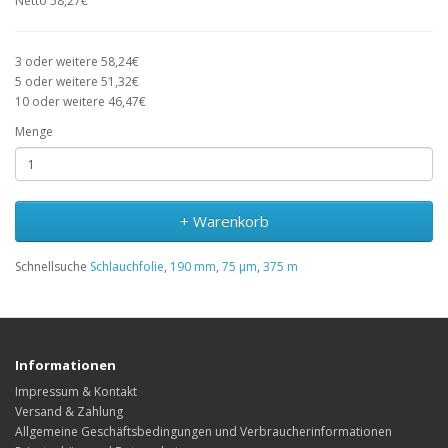
Netto 58,27€
3 oder weitere 58,24€
5 oder weitere 51,32€
10 oder weitere 46,47€
Menge
+ Warenkorb
Schnellsuche
Schlauchfolie
,
190 mm
,
75 µm
,
375 m
Informationen
Impressum & Kontakt
Versand & Zahlung
Allgemeine Geschäftsbedingungen und Verbraucherinformationen