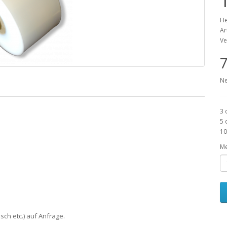
He
Ar
Ve
7
Ne
3 
5 
10
M
sch etc.) auf Anfrage.