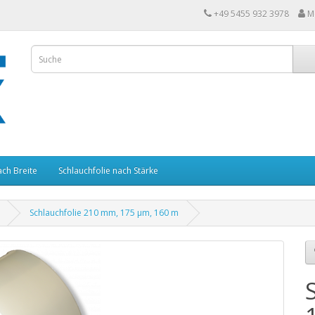
+49 5455 932 3978
M
ach Breite
Schlauchfolie nach Stärke
Schlauchfolie 210 mm, 175 µm, 160 m