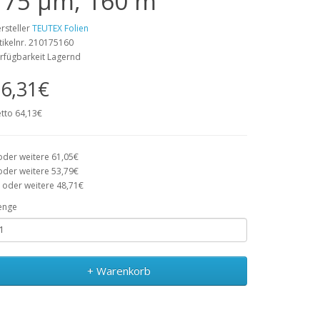
175 µm, 160 m
rsteller
TEUTEX Folien
tikelnr. 210175160
rfügbarkeit Lagernd
6,31€
tto 64,13€
oder weitere 61,05€
oder weitere 53,79€
 oder weitere 48,71€
enge
+ Warenkorb