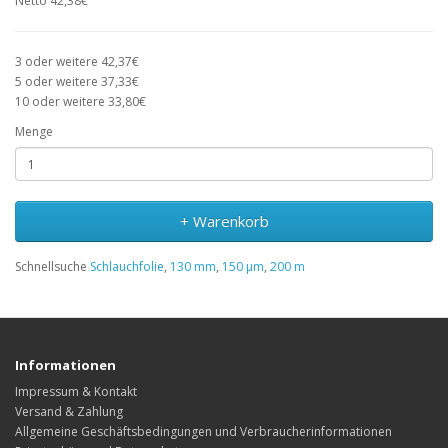
Netto 42,38€
3 oder weitere 42,37€
5 oder weitere 37,33€
10 oder weitere 33,80€
Menge
+ Warenkorb
Schnellsuche
Schlauchfolie
,
130 mm
,
150 µm
,
200 m
Informationen
Impressum & Kontakt
Versand & Zahlung
Allgemeine Geschäftsbedingungen und Verbraucherinformationen