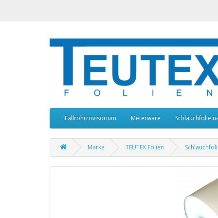
Fallrohrrovisorium
Meterware
Schlauchfolie n
Marke
TEUTEX Folien
Schlauchfol