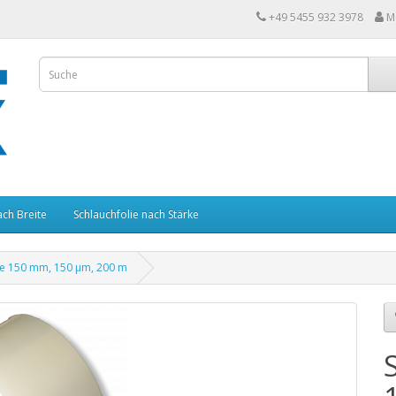
+49 5455 932 3978
M
ach Breite
Schlauchfolie nach Stärke
ie 150 mm, 150 µm, 200 m