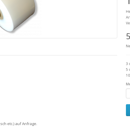
He
Ar
Ve
5
Ne
3 
5 
10
M
sch etc.) auf Anfrage.